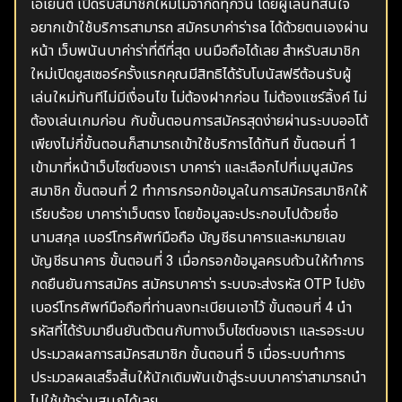
เอเย่นต์ เปิดรับสมาชิกใหม่ไม่จำกัดทุกวัน โดยผู้เล่นที่สนใจ
อยากเข้าใช้บริการสามารถ สมัครบาค่าร่าsa ได้ด้วยตนเองผ่าน
หน้า เว็บพนันบาค่าร่าที่ดีที่สุด บนมือถือได้เลย สำหรับสมาชิก
ใหม่เปิดยูสเซอร์ครั้งแรกคุณมีสิทธิได้รับโบนัสฟรีต้อนรับผู้
เล่นใหม่ทันทีไม่มีเงื่อนไข ไม่ต้องฝากก่อน ไม่ต้องแชร์ลิ้งค์ ไม่
ต้องเล่นเกมก่อน กับขั้นตอนการสมัครสุดง่ายผ่านระบบออโต้
เพียงไม่กี่ขั้นตอนก็สามารถเข้าใช้บริการได้ทันที ขั้นตอนที่ 1
เข้ามาที่หน้าเว็บไซต์ของเรา บาคาร่า และเลือกไปที่เมนูสมัคร
สมาชิก ขั้นตอนที่ 2 ทำการกรอกข้อมูลในการสมัครสมาชิกให้
เรียบร้อย บาคาร่าเว็บตรง โดยข้อมูลจะประกอบไปด้วยชื่อ
นามสกุล เบอร์โทรศัพท์มือถือ บัญชีธนาคารและหมายเลข
บัญชีธนาคาร ขั้นตอนที่ 3 เมื่อกรอกข้อมูลครบถ้วนให้ทำการ
กดยืนยันการสมัคร สมัครบาคาร่า ระบบจะส่งรหัส OTP ไปยัง
เบอร์โทรศัพท์มือถือที่ท่านลงทะเบียนเอาไว้ ขั้นตอนที่ 4 นำ
รหัสที่ได้รับมายืนยันตัวตนกับทางเว็บไซต์ของเรา และรอระบบ
ประมวลผลการสมัครสมาชิก ขั้นตอนที่ 5 เมื่อระบบทำการ
ประมวลผลเสร็จสิ้นให้นักเดิมพันเข้าสู่ระบบบาคาร่าสามารถนำ
ไปใช้เข้าร่วมสนุกได้เลย.