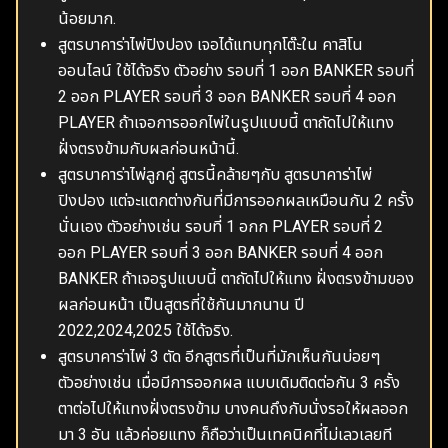
น้อยมาก.
สูตรบาคาร่าไพ่ปิงปอง เจอได้แทบทุกโต๊ะใน คาสิโน
ออนไลน์ ใช้ได้จริง ตัวอย่าง รอบที่ 1 ออก BANKER รอบที่
2 ออก PLAYER รอบที่ 3 ออก BANKER รอบที่ 4 ออก
PLAYER ถ้าเจอการออกไพ่ในรูปแบบนี้ ตาถัดไปให้แทง
ฝั่งตรงข้ามกับผลก่อนหน้านี้.
สูตรบาคาร่าไพ่ลูกคู่ สูตรนี้คล้ายๆกับ สูตรบาคาร่าไพ่
ปิงปอง แต่จะแตกต่างกันที่มีการออกผลเหมือนกัน 2 ครั้ง
นั่นเอง ตัวอย่างเช่น รอบที่ 1 อกก PLAYER รอบที่ 2
ออก PLAYER รอบที่ 3 ออก BANKER รอบที่ 4 ออก
BANKER ถ้าเจอรูปแบบนี้ ตาถัดไปให้แทง ฝั่งตรงข้ามของ
ผลก่อนหน้า เป็นสูตรที่ใช้กันมากนาน ปี
2022,2024,2025 ใช้ได้จริง.
สูตรบาคาร่าไพ่ 3 ตัด อีกสูตรที่เป็นที่มักเห็นกันบ่อยๆ
ตัวอย่างเช่น เมื่อมีการออกผล แบบเดิมติดต่อกัน 3 ครั้ง
ตาต่อไปให้แทงฝั่งตรงข้าม บางคนถึงกับนั่งรอให้ผลออก
มา 3 อัน แล้วค่อยแทง ก็ถือว่าเป็นเทคนิคที่ไม่เลวเลยที