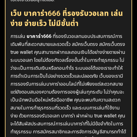
เว็บ บาคาร่า666 ที่รองรับวอเลท เล่น
ง่าย จ่ายเร็ว ไม่มีขั้นต่ำ
การเล่น
บาคาร่า666
ที่รองรับวอเลทมอบประสบการณ์การ
เดิมพันที่สะดวกสบายและรวดเร็ว สมัครเว็บตรง สมัครเว็บตรง
true wallet คุณสามารถฝากและถอนเงินได้อย่างง่ายดายผ่าน
ระบบวอเลท โดยไม่ต้องกังวลเรื่องขั้นต่ำในการทำธุรกรรม ไม่
ว่าจะเป็นการเติมเงินหรือถอนกำไร ระบบออโต้ของเราจะทำให้
การดำเนินการเป็นไปอย่างรวดเร็วและปลอดภัย เว็บของเรามี
การรองรับการเล่นบาคาร่าออนไลน์ที่ไม่เพียงแต่สะดวกสบาย
แต่ยังตอบสนองความต้องการของผู้เล่นทุกระดับ ไม่ว่าคุณจะ
เป็นนักพนันมือใหม่หรือมืออาชีพ คุณจะพบกับความสะดวก
สบายในการทำธุรกรรมที่รวดเร็ว และระบบการเล่นที่ใช้งาน
ง่าย ด้วยการรองรับวอเลท บาคาร่า ฝากผ่าน true wallet คุณ
จะได้สัมผัสประสบการณ์การเล่นบาคาร่าที่ไม่มีข้อจำกัดในการ
ทำธุรกรรม การสมัครสมาชิกและการจัดการบัญชีสามารถทำได้